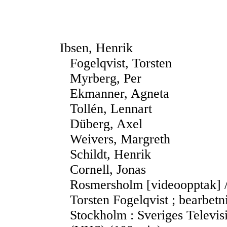
Ibsen, Henrik
Fogelqvist, Torsten
Myrberg, Per
Ekmanner, Agneta
Tollén, Lennart
Düberg, Axel
Weivers, Margreth
Schildt, Henrik
Cornell, Jonas
Rosmersholm [videoopptak] / 
Torsten Fogelqvist ; bearbetn
Stockholm : Sveriges Televisi