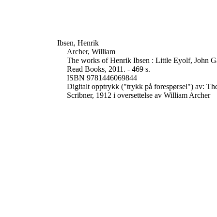
Ibsen, Henrik
Archer, William
The works of Henrik Ibsen : Little Eyolf, John 
Read Books, 2011. - 469 s.
ISBN 9781446069844
Digitalt opptrykk ("trykk på forespørsel") av: T
Scribner, 1912 i oversettelse av William Archer