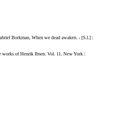
Gabriel Borkman, When we dead awaken. - [S.l.] :
he works of Henrik Ibsen. Vol. 11. New York :