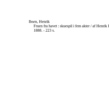
Ibsen, Henrik
Fruen fra havet : skuespil i fem akter / af Henr
1888. - 223 s.