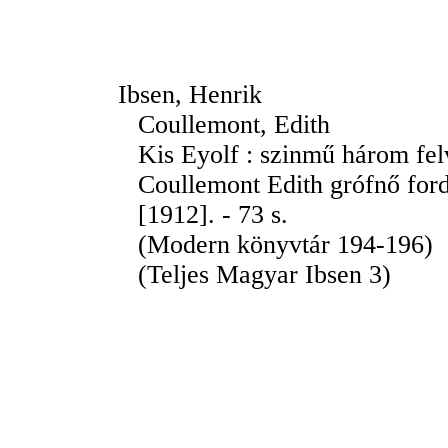
Ibsen, Henrik
Coullemont, Edith
Kis Eyolf : szinmű három fel
Coullemont Edith grófnő ford
[1912]. - 73 s.
(Modern könyvtár 194-196)
(Teljes Magyar Ibsen 3)