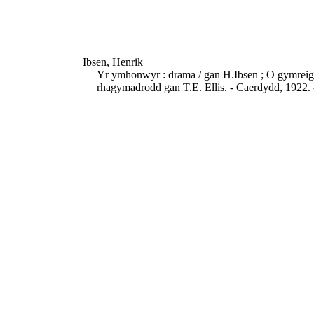
Ibsen, Henrik
Yr ymhonwyr : drama / gan H.Ibsen ; O gymreigi
rhagymadrodd gan T.E. Ellis. - Caerdydd, 1922. 