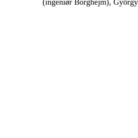
(ingeniør Borghejm), Györg