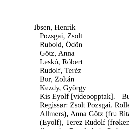
Ibsen, Henrik
Pozsgai, Zsolt
Rubold, Ödön
Götz, Anna
Leskó, Róbert
Rudolf, Teréz
Bor, Zoltán
Kezdy, György
Kis Eyolf [videoopptak]. - B
Regissør: Zsolt Pozsgai. Rol
Allmers), Anna Götz (fru Rit
(Eyolf), Terez Rudolf (frøke