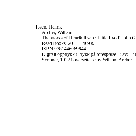
Ibsen, Henrik
Archer, William
The works of Henrik Ibsen : Little Eyolf, John 
Read Books, 2011. - 469 s.
ISBN 9781446069844
Digitalt opptrykk ("trykk på forespørsel") av: T
Scribner, 1912 i oversettelse av William Archer