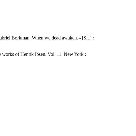
Gabriel Borkman, When we dead awaken. - [S.l.] :
he works of Henrik Ibsen. Vol. 11. New York :