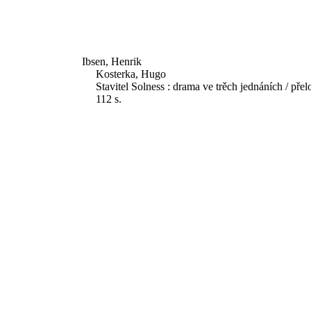
Ibsen, Henrik
Kosterka, Hugo
Stavitel Solness : drama ve trěch jednáních / pře
112 s.