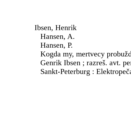
Ibsen, Henrik
Hansen, A.
Hansen, P.
Kogda my, mertvecy probužda
Genrik Ibsen ; razreš. avt. pe
Sankt-Peterburg : Elektropeča