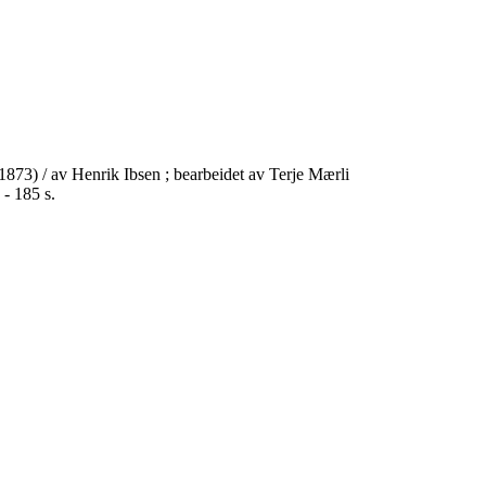
 (1873) / av Henrik Ibsen ; bearbeidet av Terje Mærli
 - 185 s.