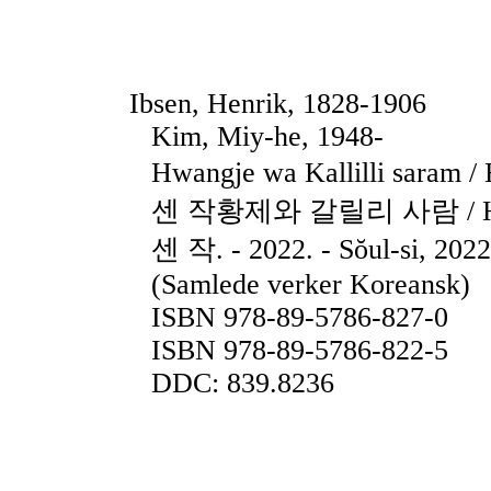
Ibsen, Henrik, 1828-1906
Kim, Miy-he, 1948-
Hwangje wa Kallilli saram 
센 작황제와 갈릴리 사람 / Hell
센 작. - 2022. - Sŏul-si, 2022.
(Samlede verker Koreansk)
ISBN 978-89-5786-827-0
ISBN 978-89-5786-822-5
DDC: 839.8236