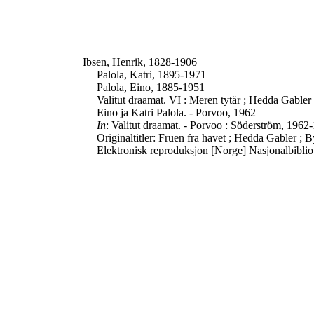
Ibsen, Henrik, 1828-1906
Palola, Katri, 1895-1971
Palola, Eino, 1885-1951
Valitut draamat. VI : Meren tytär ; Hedda Gabler
Eino ja Katri Palola. - Porvoo, 1962
In
: Valitut draamat. - Porvoo : Söderström, 1962-1
Originaltitler: Fruen fra havet ; Hedda Gabler ; 
Elektronisk reproduksjon [Norge] Nasjonalbiblio