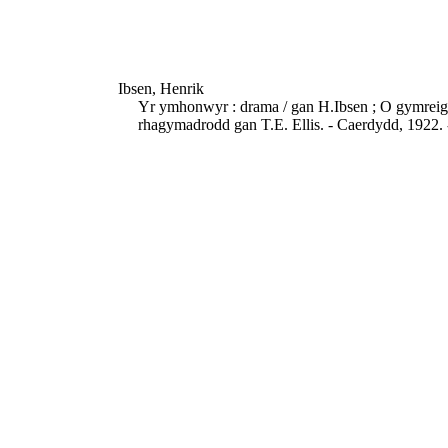
Ibsen, Henrik
Yr ymhonwyr : drama / gan H.Ibsen ; O gymreigi
rhagymadrodd gan T.E. Ellis. - Caerdydd, 1922. 