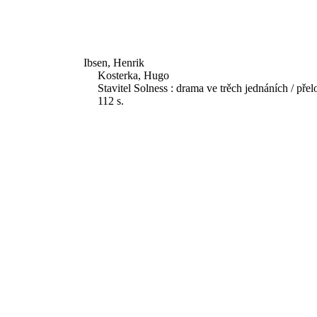
Ibsen, Henrik
Kosterka, Hugo
Stavitel Solness : drama ve trěch jednáních / pře
112 s.