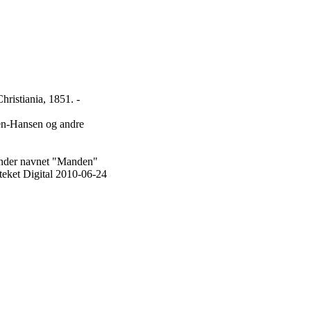
hristiania, 1851. -
ten-Hansen og andre
k under navnet "Manden"
teket Digital 2010-06-24