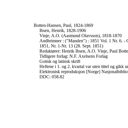
Botten-Hansen, Paul, 1824-1869
Ibsen, Henrik, 1828-1906
Vinje, A.O. (Aasmund Olavsson), 1818-1870
Andhrimner : ("Manden") : 1851 Vol. 1 Nr. 6. - C
1851, Nr. 1-Nr. 13 (28. Sept. 1851)
Redaktører: Henrik Ibsen, A.O. Vinje, Paul Bot
Tidligere forlag: N.F. Axelsens Forlag
Gotisk og latinsk skrift
Heftene i 1. og 2. kvartal var uten tittel og gik
Elektronisk reproduksjon [Norge] Nasjonalbiblio
DDC: 058.82