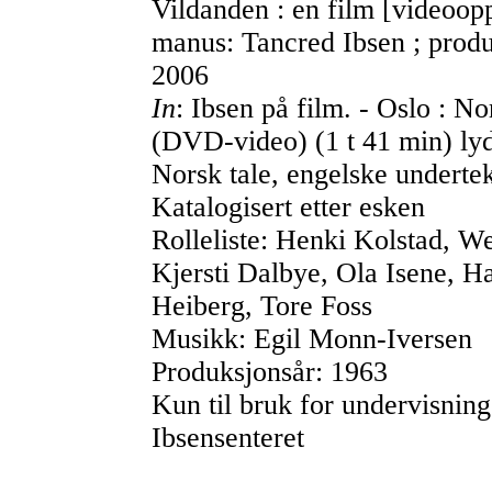
Vildanden : en film [videoopp
manus: Tancred Ibsen ; prod
2006
In
: Ibsen på film. - Oslo : Nor
(DVD-video) (1 t 41 min) lyd,
Norsk tale, engelske underte
Katalogisert etter esken
Rolleliste: Henki Kolstad, 
Kjersti Dalbye, Ola Isene, H
Heiberg, Tore Foss
Musikk: Egil Monn-Iversen
Produksjonsår: 1963
Kun til bruk for undervisnin
Ibsensenteret