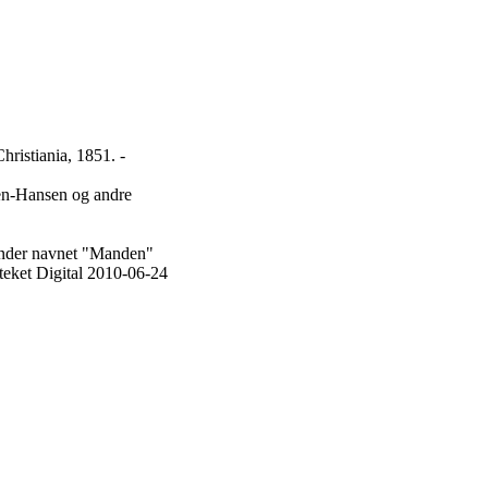
hristiania, 1851. -
ten-Hansen og andre
k under navnet "Manden"
teket Digital 2010-06-24