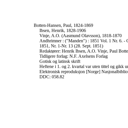
Botten-Hansen, Paul, 1824-1869
Ibsen, Henrik, 1828-1906
Vinje, A.O. (Aasmund Olavsson), 1818-1870
Andhrimner : ("Manden") : 1851 Vol. 1 Nr. 6. - C
1851, Nr. 1-Nr. 13 (28. Sept. 1851)
Redaktører: Henrik Ibsen, A.O. Vinje, Paul Bot
Tidligere forlag: N.F. Axelsens Forlag
Gotisk og latinsk skrift
Heftene i 1. og 2. kvartal var uten tittel og gik
Elektronisk reproduksjon [Norge] Nasjonalbiblio
DDC: 058.82