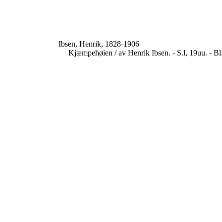
Ibsen, Henrik, 1828-1906
Kjæmpehøien / av Henrik Ibsen. - S.l, 19uu. - B