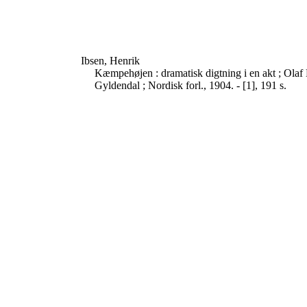
Ibsen, Henrik
Kæmpehøjen : dramatisk digtning i en akt ; Olaf Li
Gyldendal ; Nordisk forl., 1904. - [1], 191 s.