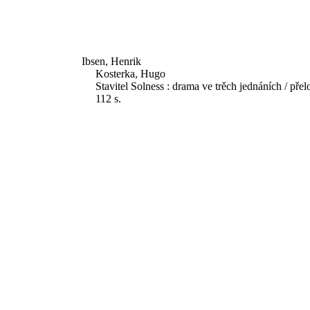
Ibsen, Henrik
Kosterka, Hugo
Stavitel Solness : drama ve trěch jednáních / pře
112 s.