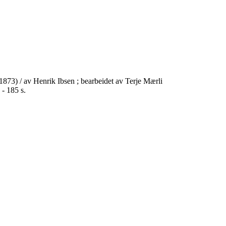
 (1873) / av Henrik Ibsen ; bearbeidet av Terje Mærli
 - 185 s.