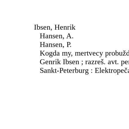
Ibsen, Henrik
Hansen, A.
Hansen, P.
Kogda my, mertvecy probužda
Genrik Ibsen ; razreš. avt. pe
Sankt-Peterburg : Elektropeča