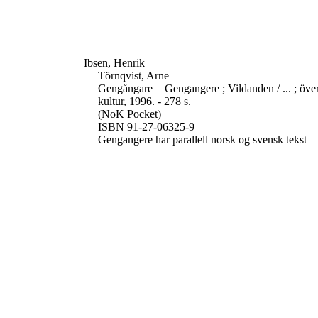
Ibsen, Henrik
Törnqvist, Arne
Gengångare = Gengangere ; Vildanden / ... ; öve
kultur, 1996. - 278 s.
(NoK Pocket)
ISBN 91-27-06325-9
Gengangere har parallell norsk og svensk tekst