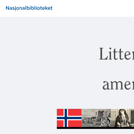
Litt
ame