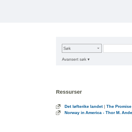
Søk
Avansert søk ▾
Ressurser
|
Det løfterike landet
The Promise
Norway in America - Thor M. And