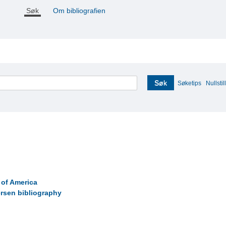
Søk
Om bibliografien
Søk
Søketips
Nullstill
 of America
ersen bibliography