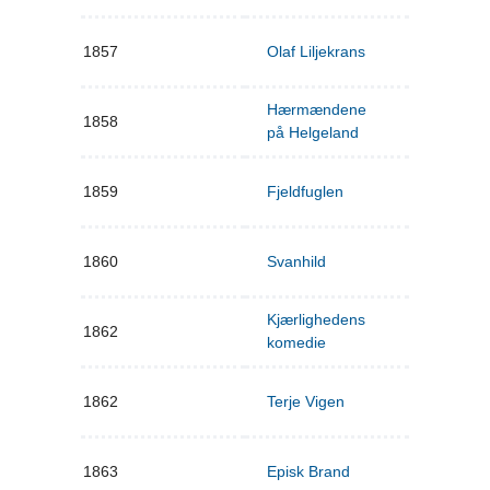
1857
Olaf Liljekrans
Hærmændene
1858
på Helgeland
1859
Fjeldfuglen
1860
Svanhild
Kjærlighedens
1862
komedie
1862
Terje Vigen
1863
Episk Brand