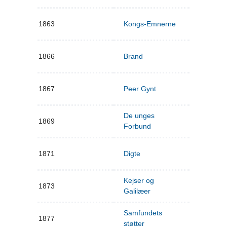
1863
Kongs-Emnerne
1866
Brand
1867
Peer Gynt
De unges
1869
Forbund
1871
Digte
Kejser og
1873
Galilæer
Samfundets
1877
støtter