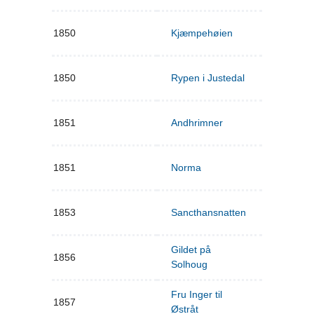
1850
Kjæmpehøien
1850
Rypen i Justedal
1851
Andhrimner
1851
Norma
1853
Sancthansnatten
Gildet på
1856
Solhoug
Fru Inger til
1857
Østråt