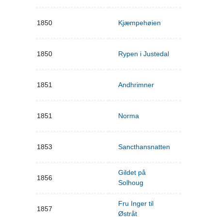
1850
Kjæmpehøien
1850
Rypen i Justedal
1851
Andhrimner
1851
Norma
1853
Sancthansnatten
Gildet på
1856
Solhoug
Fru Inger til
1857
Østråt