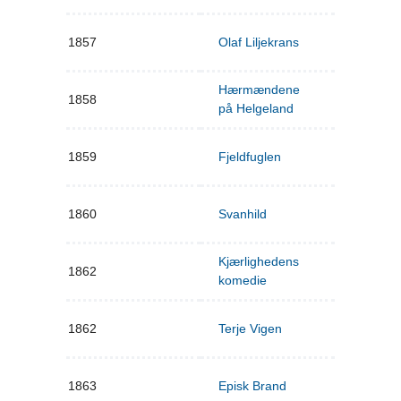
1857
Olaf Liljekrans
Hærmændene
1858
på Helgeland
1859
Fjeldfuglen
1860
Svanhild
Kjærlighedens
1862
komedie
1862
Terje Vigen
1863
Episk Brand