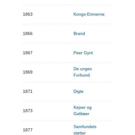
1863
Kongs-Emnerne
1866
Brand
1867
Peer Gynt
De unges
1869
Forbund
1871
Digte
Kejser og
1873
Galilæer
Samfundets
1877
støtter