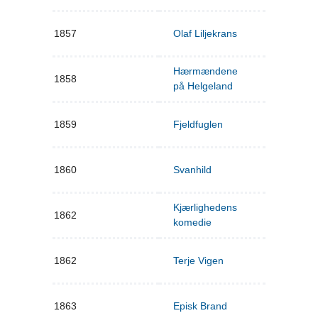
1857
Olaf Liljekrans
Hærmændene
1858
på Helgeland
1859
Fjeldfuglen
1860
Svanhild
Kjærlighedens
1862
komedie
1862
Terje Vigen
1863
Episk Brand