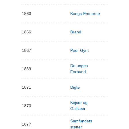
1863
Kongs-Emnerne
1866
Brand
1867
Peer Gynt
De unges
1869
Forbund
1871
Digte
Kejser og
1873
Galilæer
Samfundets
1877
støtter