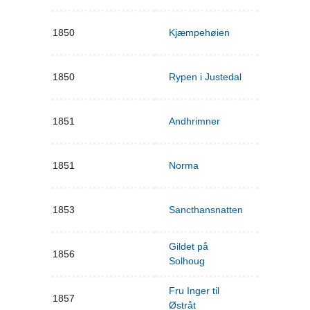
1850
Kjæmpehøien
1850
Rypen i Justedal
1851
Andhrimner
1851
Norma
1853
Sancthansnatten
Gildet på
1856
Solhoug
Fru Inger til
1857
Østråt