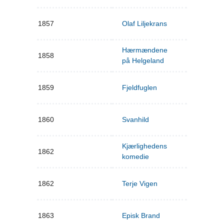
1857
Olaf Liljekrans
Hærmændene
1858
på Helgeland
1859
Fjeldfuglen
1860
Svanhild
Kjærlighedens
1862
komedie
1862
Terje Vigen
1863
Episk Brand