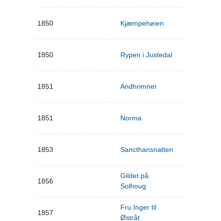
1850
Kjæmpehøien
1850
Rypen i Justedal
1851
Andhrimner
1851
Norma
1853
Sancthansnatten
Gildet på
1856
Solhoug
Fru Inger til
1857
Østråt