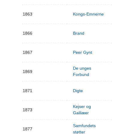
1863
Kongs-Emnerne
1866
Brand
1867
Peer Gynt
De unges
1869
Forbund
1871
Digte
Kejser og
1873
Galilæer
Samfundets
1877
støtter