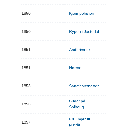
1850
Kjæmpehøien
1850
Rypen i Justedal
1851
Andhrimner
1851
Norma
1853
Sancthansnatten
Gildet på
1856
Solhoug
Fru Inger til
1857
Østråt