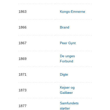
1863
Kongs-Emnerne
1866
Brand
1867
Peer Gynt
De unges
1869
Forbund
1871
Digte
Kejser og
1873
Galilæer
Samfundets
1877
støtter