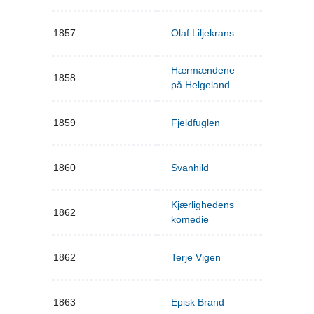
1857
Olaf Liljekrans
Hærmændene
1858
på Helgeland
1859
Fjeldfuglen
1860
Svanhild
Kjærlighedens
1862
komedie
1862
Terje Vigen
1863
Episk Brand