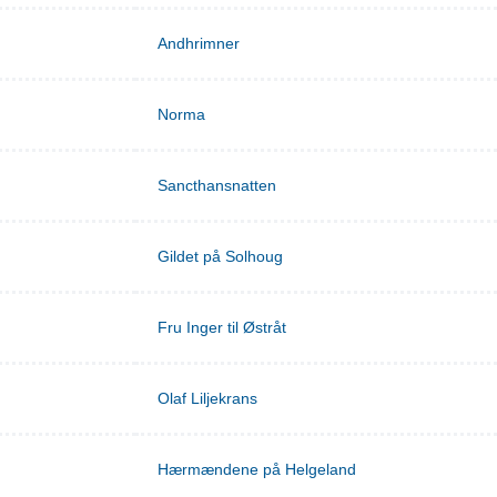
Andhrimner
Norma
Sancthansnatten
Gildet på Solhoug
Fru Inger til Østråt
Olaf Liljekrans
Hærmændene på Helgeland