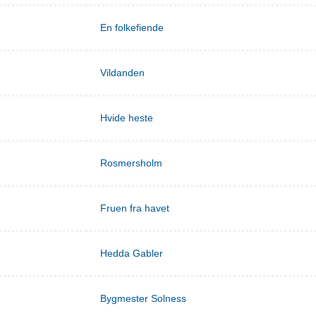
En folkefiende
Vildanden
Hvide heste
Rosmersholm
Fruen fra havet
Hedda Gabler
Bygmester Solness