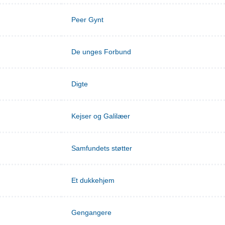
Peer Gynt
De unges Forbund
Digte
Kejser og Galilæer
Samfundets støtter
Et dukkehjem
Gengangere