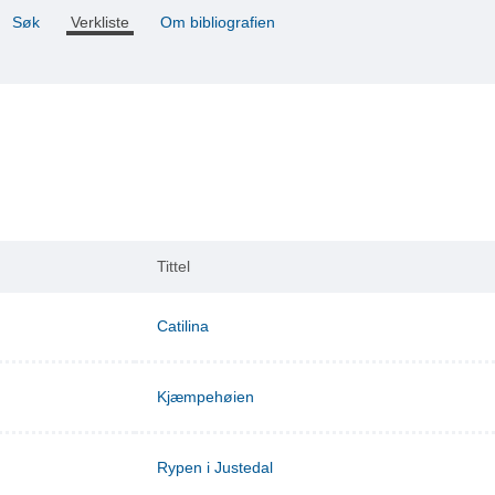
Søk
Verkliste
Om bibliografien
Tittel
Catilina
Kjæmpehøien
Rypen i Justedal