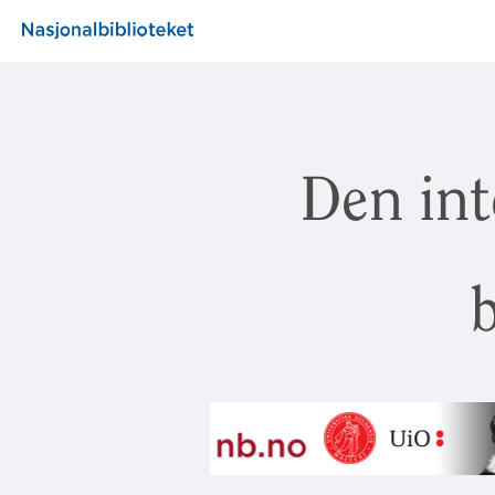
Den int
b