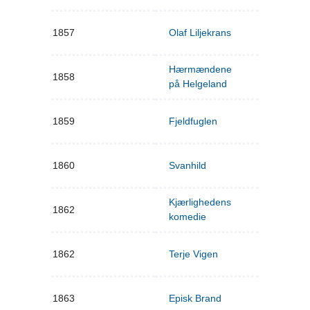
1857
Olaf Liljekrans
Hærmændene
1858
på Helgeland
1859
Fjeldfuglen
1860
Svanhild
Kjærlighedens
1862
komedie
1862
Terje Vigen
1863
Episk Brand