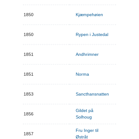
1850
Kjæmpehøien
1850
Rypen i Justedal
1851
Andhrimner
1851
Norma
1853
Sancthansnatten
Gildet på
1856
Solhoug
Fru Inger til
1857
Østråt