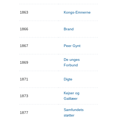
1863
Kongs-Emnerne
1866
Brand
1867
Peer Gynt
De unges
1869
Forbund
1871
Digte
Kejser og
1873
Galilæer
Samfundets
1877
støtter