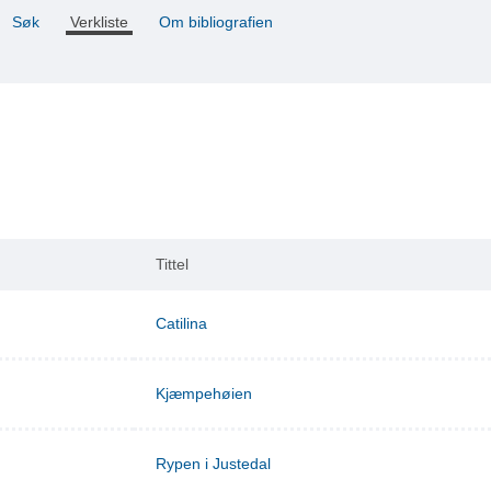
Søk
Verkliste
Om bibliografien
Tittel
Catilina
Kjæmpehøien
Rypen i Justedal