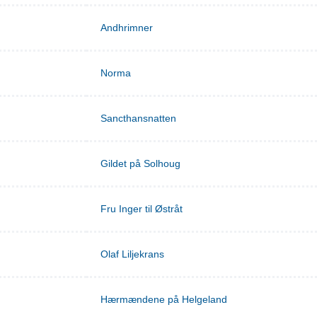
Andhrimner
Norma
Sancthansnatten
Gildet på Solhoug
Fru Inger til Østråt
Olaf Liljekrans
Hærmændene på Helgeland