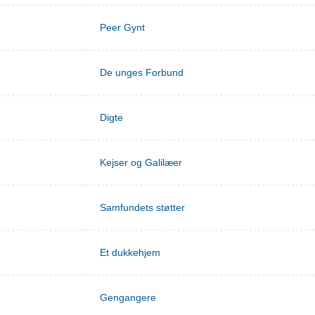
Peer Gynt
De unges Forbund
Digte
Kejser og Galilæer
Samfundets støtter
Et dukkehjem
Gengangere