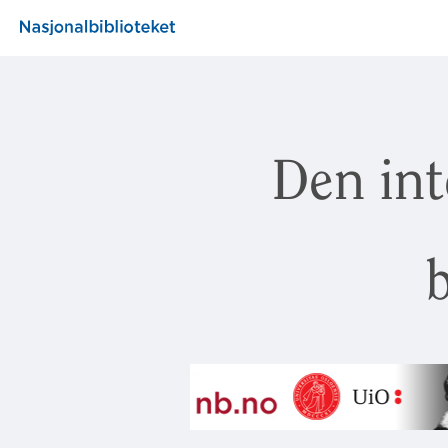
Den int
b