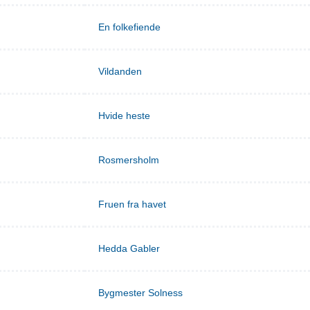
En folkefiende
Vildanden
Hvide heste
Rosmersholm
Fruen fra havet
Hedda Gabler
Bygmester Solness