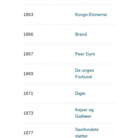
1863
Kongs-Emnerne
1866
Brand
1867
Peer Gynt
De unges
1869
Forbund
1871
Digte
Kejser og
1873
Galilæer
Samfundets
1877
støtter