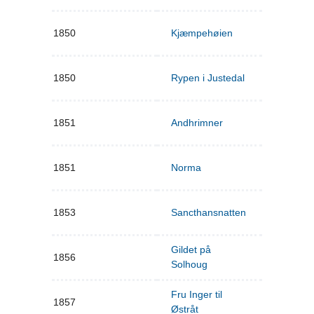
1850
Kjæmpehøien
1850
Rypen i Justedal
1851
Andhrimner
1851
Norma
1853
Sancthansnatten
Gildet på
1856
Solhoug
Fru Inger til
1857
Østråt