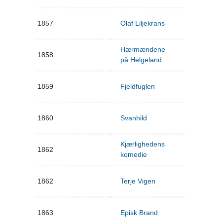
1857
Olaf Liljekrans
Hærmændene
1858
på Helgeland
1859
Fjeldfuglen
1860
Svanhild
Kjærlighedens
1862
komedie
1862
Terje Vigen
1863
Episk Brand