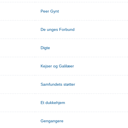
Peer Gynt
De unges Forbund
Digte
Kejser og Galilæer
Samfundets støtter
Et dukkehjem
Gengangere