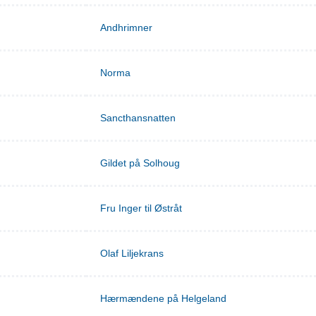
Andhrimner
Norma
Sancthansnatten
Gildet på Solhoug
Fru Inger til Østråt
Olaf Liljekrans
Hærmændene på Helgeland