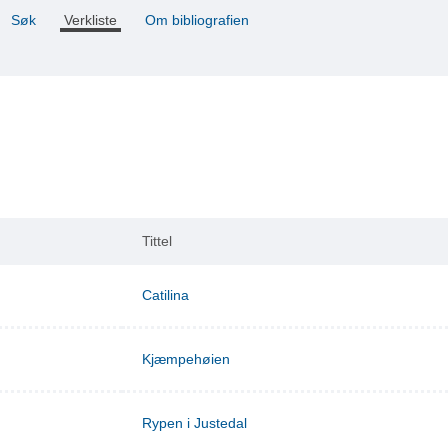
Søk
Verkliste
Om bibliografien
Tittel
Catilina
Kjæmpehøien
Rypen i Justedal