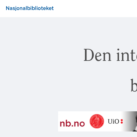
Den int
b