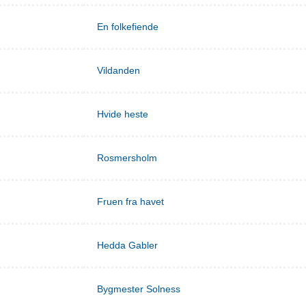
En folkefiende
Vildanden
Hvide heste
Rosmersholm
Fruen fra havet
Hedda Gabler
Bygmester Solness