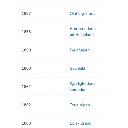
1857
Olaf Liljekrans
Hærmændene
1858
på Helgeland
1859
Fjeldfuglen
1860
Svanhild
Kjærlighedens
1862
komedie
1862
Terje Vigen
1863
Episk Brand