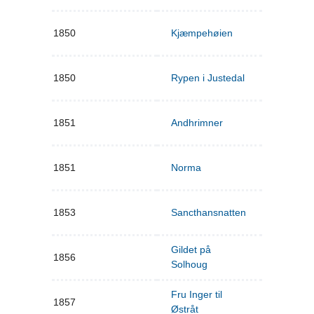
1850
Kjæmpehøien
1850
Rypen i Justedal
1851
Andhrimner
1851
Norma
1853
Sancthansnatten
Gildet på
1856
Solhoug
Fru Inger til
1857
Østråt