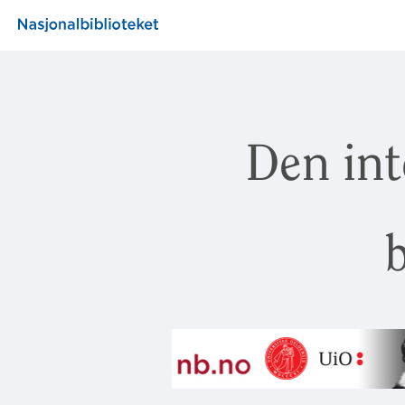
Den int
b