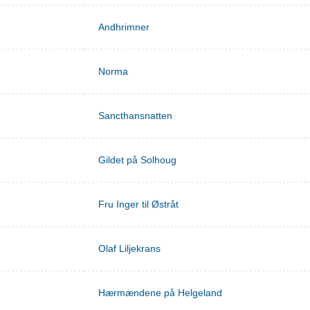
Andhrimner
Norma
Sancthansnatten
Gildet på Solhoug
Fru Inger til Østråt
Olaf Liljekrans
Hærmændene på Helgeland