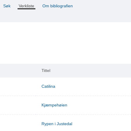
Søk
Verkliste
Om bibliografien
Tittel
Catilina
Kjæmpehøien
Rypen i Justedal