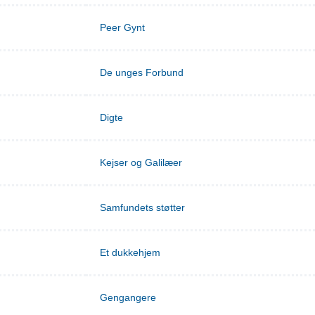
Peer Gynt
De unges Forbund
Digte
Kejser og Galilæer
Samfundets støtter
Et dukkehjem
Gengangere