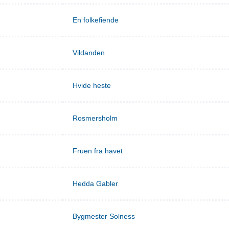
En folkefiende
Vildanden
Hvide heste
Rosmersholm
Fruen fra havet
Hedda Gabler
Bygmester Solness