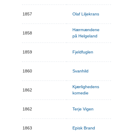
1857
Olaf Liljekrans
Hærmændene
1858
på Helgeland
1859
Fjeldfuglen
1860
Svanhild
Kjærlighedens
1862
komedie
1862
Terje Vigen
1863
Episk Brand