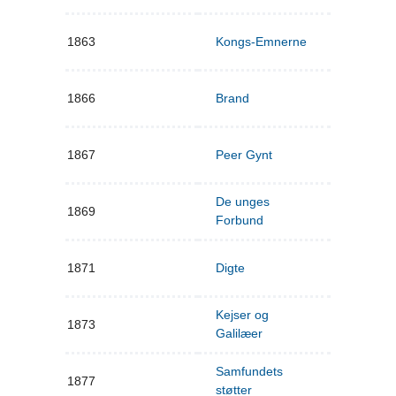
1863
Kongs-Emnerne
1866
Brand
1867
Peer Gynt
De unges
1869
Forbund
1871
Digte
Kejser og
1873
Galilæer
Samfundets
1877
støtter