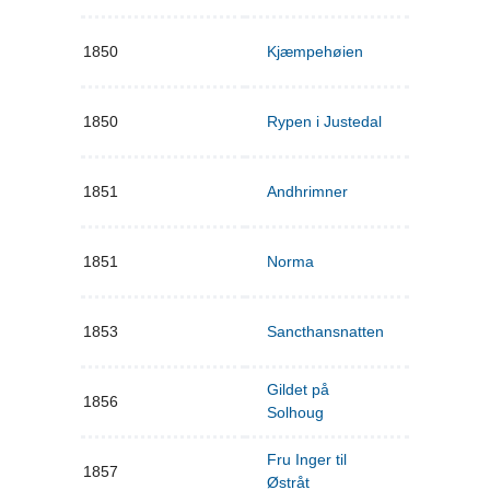
1850
Kjæmpehøien
1850
Rypen i Justedal
1851
Andhrimner
1851
Norma
1853
Sancthansnatten
Gildet på
1856
Solhoug
Fru Inger til
1857
Østråt