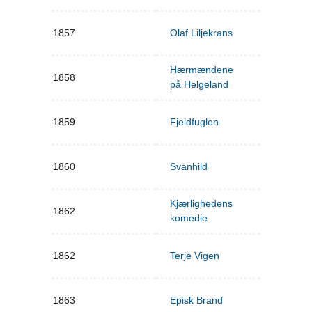
1857
Olaf Liljekrans
Hærmændene
1858
på Helgeland
1859
Fjeldfuglen
1860
Svanhild
Kjærlighedens
1862
komedie
1862
Terje Vigen
1863
Episk Brand