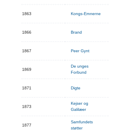
1863
Kongs-Emnerne
1866
Brand
1867
Peer Gynt
De unges
1869
Forbund
1871
Digte
Kejser og
1873
Galilæer
Samfundets
1877
støtter