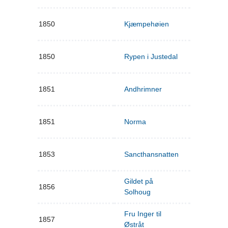
1850
Kjæmpehøien
1850
Rypen i Justedal
1851
Andhrimner
1851
Norma
1853
Sancthansnatten
Gildet på
1856
Solhoug
Fru Inger til
1857
Østråt