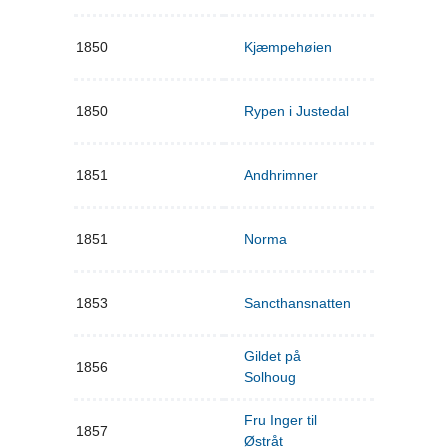
1850
Kjæmpehøien
1850
Rypen i Justedal
1851
Andhrimner
1851
Norma
1853
Sancthansnatten
Gildet på
1856
Solhoug
Fru Inger til
1857
Østråt