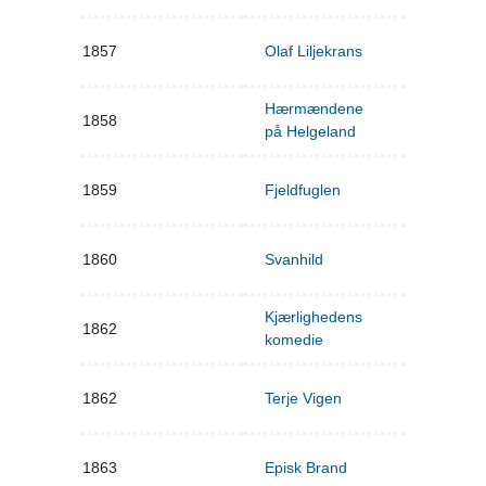
1857
Olaf Liljekrans
Hærmændene
1858
på Helgeland
1859
Fjeldfuglen
1860
Svanhild
Kjærlighedens
1862
komedie
1862
Terje Vigen
1863
Episk Brand