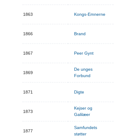
1863
Kongs-Emnerne
1866
Brand
1867
Peer Gynt
De unges
1869
Forbund
1871
Digte
Kejser og
1873
Galilæer
Samfundets
1877
støtter