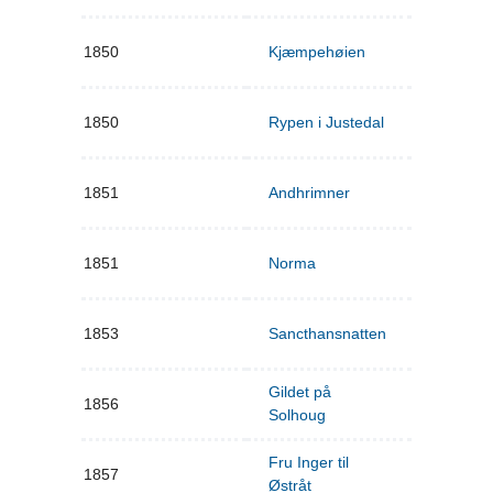
1850
Kjæmpehøien
1850
Rypen i Justedal
1851
Andhrimner
1851
Norma
1853
Sancthansnatten
Gildet på
1856
Solhoug
Fru Inger til
1857
Østråt