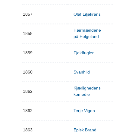
1857
Olaf Liljekrans
Hærmændene
1858
på Helgeland
1859
Fjeldfuglen
1860
Svanhild
Kjærlighedens
1862
komedie
1862
Terje Vigen
1863
Episk Brand