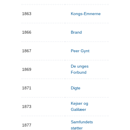
1863
Kongs-Emnerne
1866
Brand
1867
Peer Gynt
De unges
1869
Forbund
1871
Digte
Kejser og
1873
Galilæer
Samfundets
1877
støtter