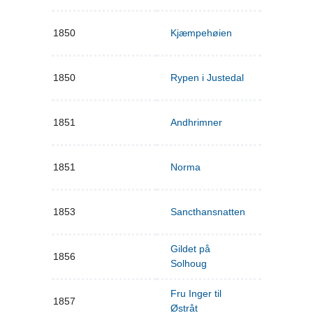
1850
Kjæmpehøien
1850
Rypen i Justedal
1851
Andhrimner
1851
Norma
1853
Sancthansnatten
Gildet på
1856
Solhoug
Fru Inger til
1857
Østråt