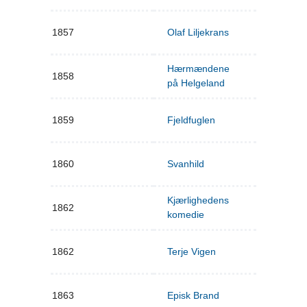
1857
Olaf Liljekrans
Hærmændene
1858
på Helgeland
1859
Fjeldfuglen
1860
Svanhild
Kjærlighedens
1862
komedie
1862
Terje Vigen
1863
Episk Brand