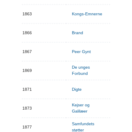
1863
Kongs-Emnerne
1866
Brand
1867
Peer Gynt
De unges
1869
Forbund
1871
Digte
Kejser og
1873
Galilæer
Samfundets
1877
støtter