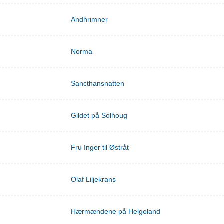
Andhrimner
Norma
Sancthansnatten
Gildet på Solhoug
Fru Inger til Østråt
Olaf Liljekrans
Hærmændene på Helgeland