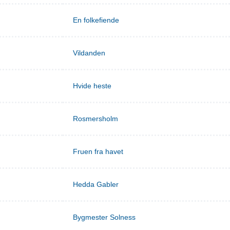
En folkefiende
Vildanden
Hvide heste
Rosmersholm
Fruen fra havet
Hedda Gabler
Bygmester Solness