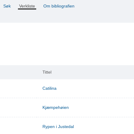
Søk
Verkliste
Om bibliografien
Tittel
Catilina
Kjæmpehøien
Rypen i Justedal