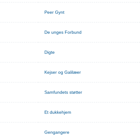
Peer Gynt
De unges Forbund
Digte
Kejser og Galilæer
Samfundets støtter
Et dukkehjem
Gengangere