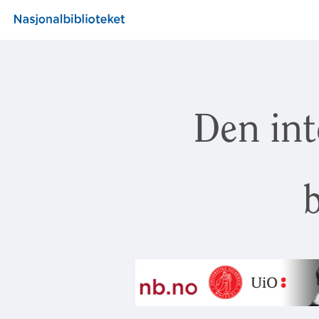
Den int
b