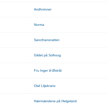
Andhrimner
Norma
Sancthansnatten
Gildet på Solhoug
Fru Inger til Østråt
Olaf Liljekrans
Hærmændene på Helgeland