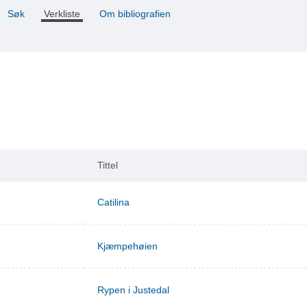
Søk
Verkliste
Om bibliografien
Tittel
Catilina
Kjæmpehøien
Rypen i Justedal