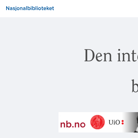
Den int
b