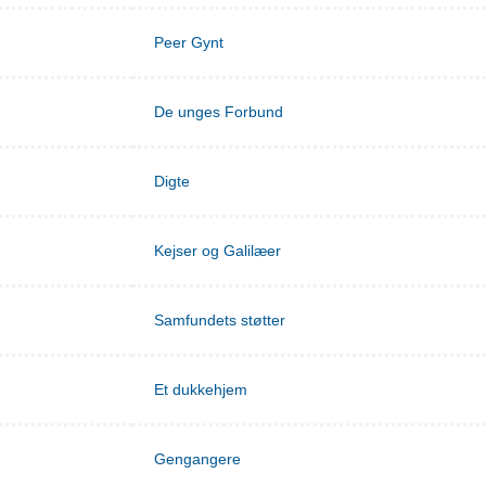
Peer Gynt
De unges Forbund
Digte
Kejser og Galilæer
Samfundets støtter
Et dukkehjem
Gengangere