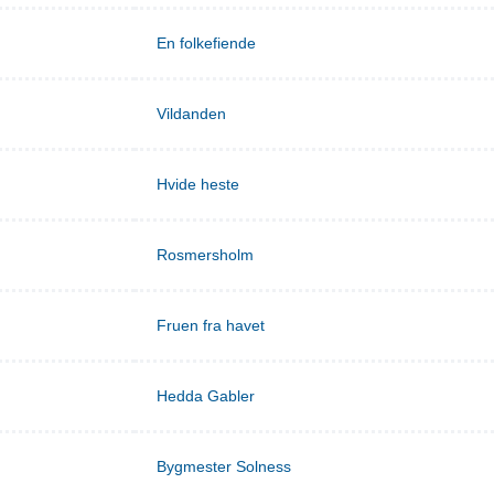
En folkefiende
Vildanden
Hvide heste
Rosmersholm
Fruen fra havet
Hedda Gabler
Bygmester Solness