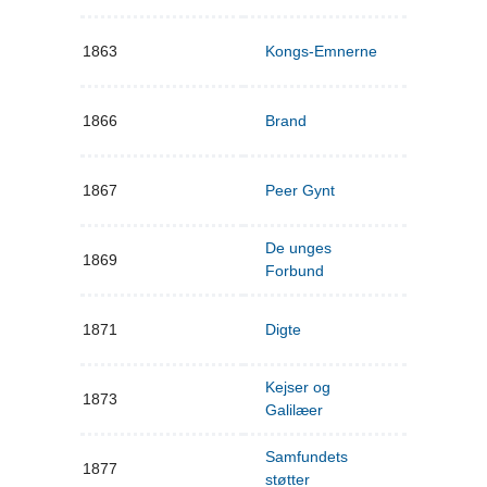
1863
Kongs-Emnerne
1866
Brand
1867
Peer Gynt
De unges
1869
Forbund
1871
Digte
Kejser og
1873
Galilæer
Samfundets
1877
støtter