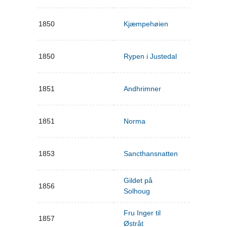
1850
Kjæmpehøien
1850
Rypen i Justedal
1851
Andhrimner
1851
Norma
1853
Sancthansnatten
Gildet på
1856
Solhoug
Fru Inger til
1857
Østråt