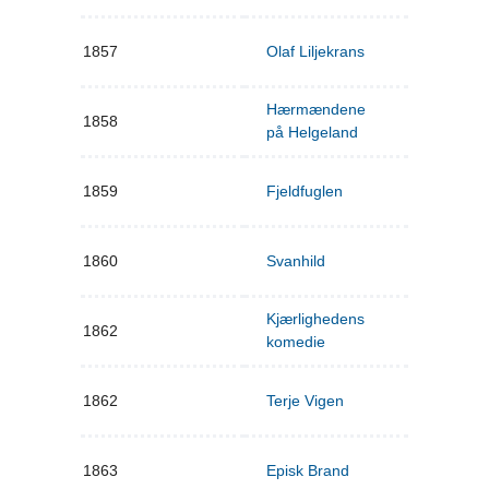
1857
Olaf Liljekrans
Hærmændene
1858
på Helgeland
1859
Fjeldfuglen
1860
Svanhild
Kjærlighedens
1862
komedie
1862
Terje Vigen
1863
Episk Brand