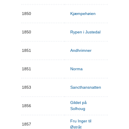
1850
Kjæmpehøien
1850
Rypen i Justedal
1851
Andhrimner
1851
Norma
1853
Sancthansnatten
Gildet på
1856
Solhoug
Fru Inger til
1857
Østråt