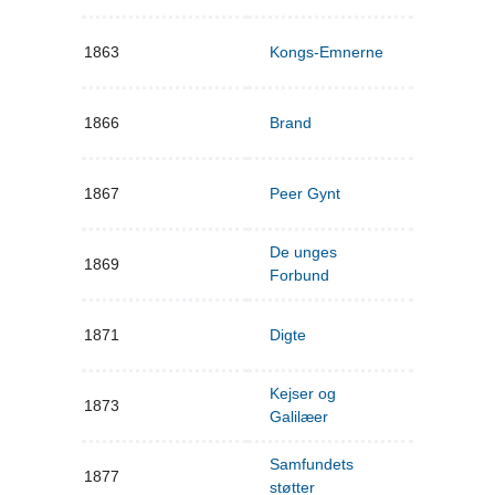
1863
Kongs-Emnerne
1866
Brand
1867
Peer Gynt
De unges
1869
Forbund
1871
Digte
Kejser og
1873
Galilæer
Samfundets
1877
støtter