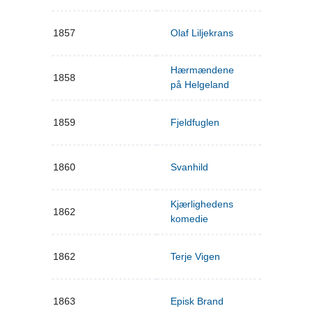
1857
Olaf Liljekrans
Hærmændene
1858
på Helgeland
1859
Fjeldfuglen
1860
Svanhild
Kjærlighedens
1862
komedie
1862
Terje Vigen
1863
Episk Brand