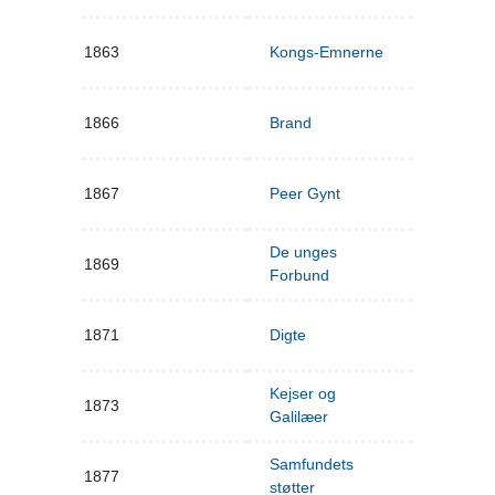
1863
Kongs-Emnerne
1866
Brand
1867
Peer Gynt
De unges
1869
Forbund
1871
Digte
Kejser og
1873
Galilæer
Samfundets
1877
støtter