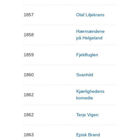
1857
Olaf Liljekrans
Hærmændene
1858
på Helgeland
1859
Fjeldfuglen
1860
Svanhild
Kjærlighedens
1862
komedie
1862
Terje Vigen
1863
Episk Brand