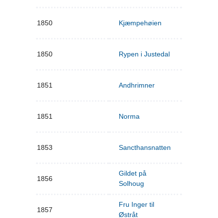
1850
Kjæmpehøien
1850
Rypen i Justedal
1851
Andhrimner
1851
Norma
1853
Sancthansnatten
Gildet på
1856
Solhoug
Fru Inger til
1857
Østråt