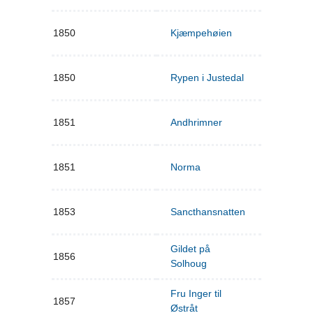
1850
Kjæmpehøien
1850
Rypen i Justedal
1851
Andhrimner
1851
Norma
1853
Sancthansnatten
Gildet på
1856
Solhoug
Fru Inger til
1857
Østråt