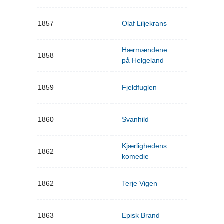
1857
Olaf Liljekrans
Hærmændene
1858
på Helgeland
1859
Fjeldfuglen
1860
Svanhild
Kjærlighedens
1862
komedie
1862
Terje Vigen
1863
Episk Brand