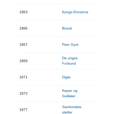
1863
Kongs-Emnerne
1866
Brand
1867
Peer Gynt
De unges
1869
Forbund
1871
Digte
Kejser og
1873
Galilæer
Samfundets
1877
støtter