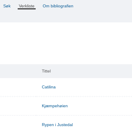
Søk
Verkliste
Om bibliografien
Tittel
Catilina
Kjæmpehøien
Rypen i Justedal