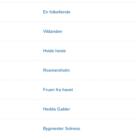
En folkefiende
Vildanden
Hvide heste
Rosmersholm
Fruen fra havet
Hedda Gabler
Bygmester Solness