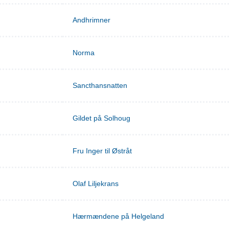
Andhrimner
Norma
Sancthansnatten
Gildet på Solhoug
Fru Inger til Østråt
Olaf Liljekrans
Hærmændene på Helgeland