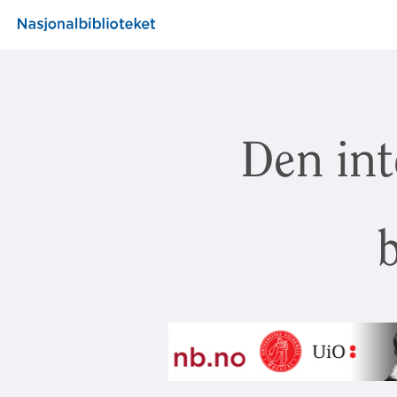
Den int
b