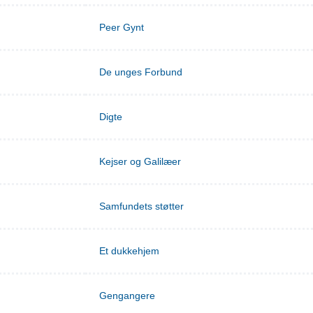
Peer Gynt
De unges Forbund
Digte
Kejser og Galilæer
Samfundets støtter
Et dukkehjem
Gengangere