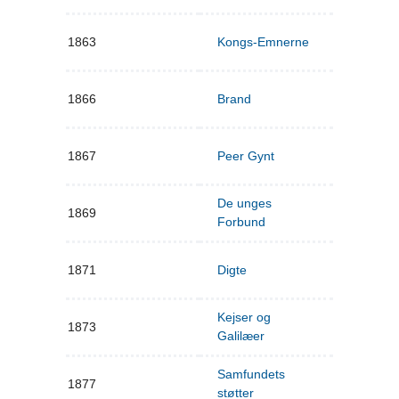
1863
Kongs-Emnerne
1866
Brand
1867
Peer Gynt
De unges
1869
Forbund
1871
Digte
Kejser og
1873
Galilæer
Samfundets
1877
støtter