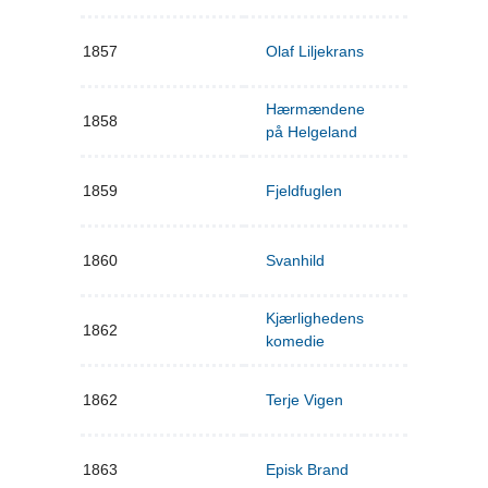
1857
Olaf Liljekrans
Hærmændene
1858
på Helgeland
1859
Fjeldfuglen
1860
Svanhild
Kjærlighedens
1862
komedie
1862
Terje Vigen
1863
Episk Brand