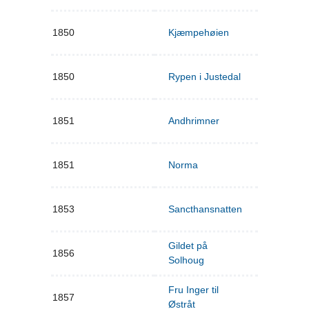
1850
Kjæmpehøien
1850
Rypen i Justedal
1851
Andhrimner
1851
Norma
1853
Sancthansnatten
Gildet på
1856
Solhoug
Fru Inger til
1857
Østråt