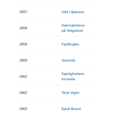
1857
Olaf Liljekrans
Hærmændene
1858
på Helgeland
1859
Fjeldfuglen
1860
Svanhild
Kjærlighedens
1862
komedie
1862
Terje Vigen
1863
Episk Brand