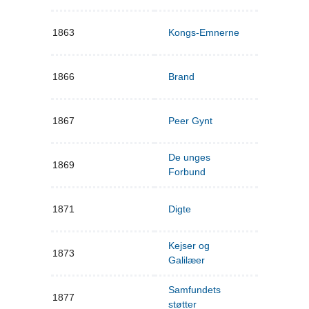
1863
Kongs-Emnerne
1866
Brand
1867
Peer Gynt
De unges
1869
Forbund
1871
Digte
Kejser og
1873
Galilæer
Samfundets
1877
støtter