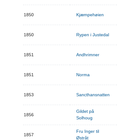
1850
Kjæmpehøien
1850
Rypen i Justedal
1851
Andhrimner
1851
Norma
1853
Sancthansnatten
Gildet på
1856
Solhoug
Fru Inger til
1857
Østråt